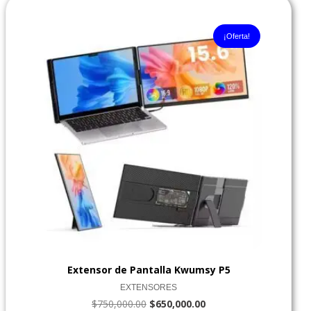
El
El
precio
precio
original
actual
¡Oferta!
era:
es:
$750,000.00.
$650,000.00.
Extensor de Pantalla Kwumsy P5
EXTENSORES
$
750,000.00
$
650,000.00