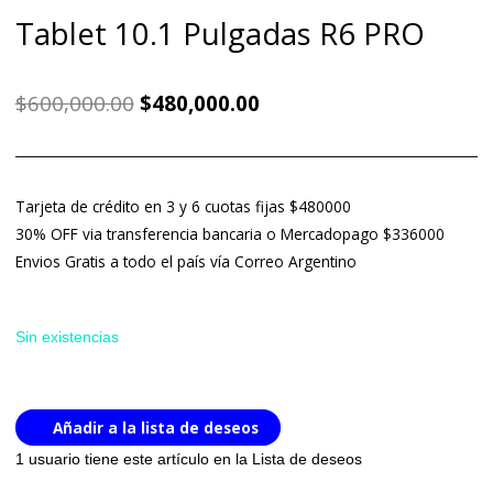
Tablet 10.1 Pulgadas R6 PRO
El
El
$
600,000.00
$
480,000.00
precio
precio
original
actual
era:
es:
$600,000.00.
$480,000.00.
Tarjeta de crédito en 3 y 6 cuotas fijas $480000
30% OFF via transferencia bancaria o Mercadopago $336000
Envios Gratis a todo el país vía Correo Argentino
Sin existencias
Añadir a la lista de deseos
1 usuario
tiene este artículo en la Lista de deseos