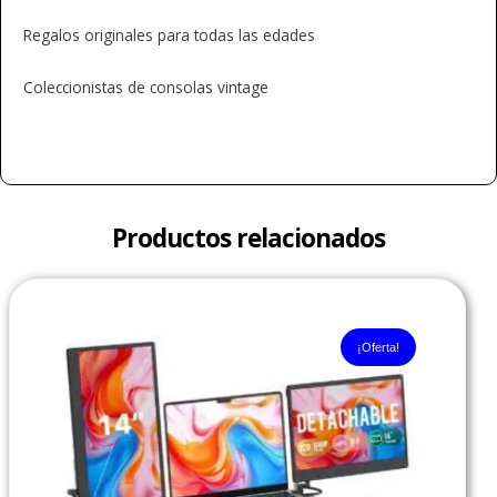
Regalos originales para todas las edades
Coleccionistas de consolas vintage
Productos relacionados
El
El
precio
precio
original
actual
¡Oferta!
era:
es:
$1,200,000.00.
$1,100,000.00.