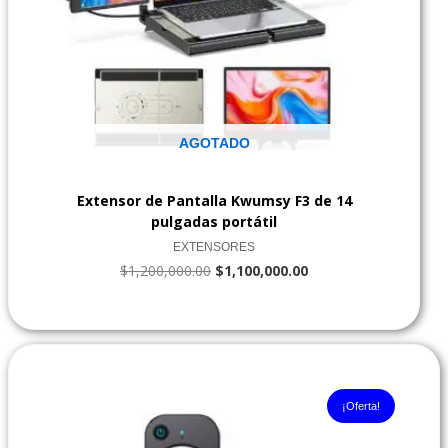
AGOTADO
Extensor de Pantalla Kwumsy F3 de 14
pulgadas portátil
EXTENSORES
$
1,200,000.00
$
1,100,000.00
El
El
precio
precio
original
actual
¡Oferta!
era:
es:
$130,000.00.
$120,000.00.