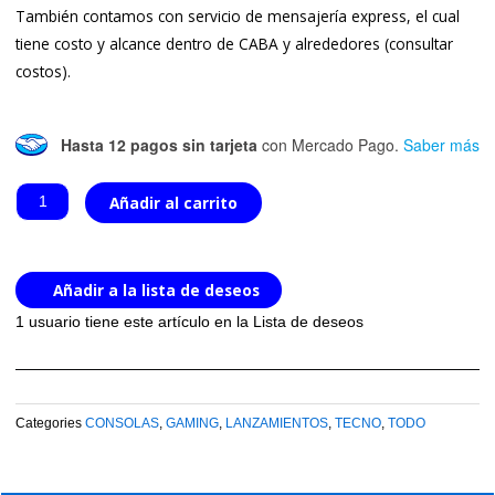
También contamos con servicio de mensajería express, el cual
tiene costo y alcance dentro de CABA y alrededores (consultar
costos).
Hasta 12 pagos sin tarjeta
con Mercado Pago.
Saber más
Consola
de
Añadir al carrito
Juegos
Retro
R36S
con
Añadir a la lista de deseos
ArkOS
1 usuario
tiene este artículo en la Lista de deseos
-
Negra
-
cantidad
Categories
CONSOLAS
,
GAMING
,
LANZAMIENTOS
,
TECNO
,
TODO