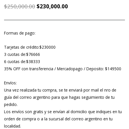
El
El
$
250,000.00
$
230,000.00
precio
precio
original
actual
era:
es:
$250,000.00.
$230,000.00.
Formas de pago:
Tarjetas de crédito:$230000
3 cuotas de:$76666
6 cuotas de:$38333
35% OFF con transferencia / Mercadopago / Deposito: $149500
Envíos:
Una vez realizada tu compra, se te enviará por mail el nro de
guía del correo argentino para que hagas seguimiento de tu
pedido.
Los envíos son gratis y se envían al domicilio que indiques en tu
orden de compra o a la sucursal del correo argentino en tu
localidad.