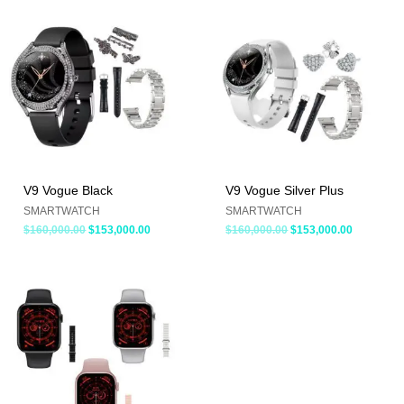
El
El
El
El
precio
precio
precio
precio
original
actual
original
actual
era:
es:
era:
es:
$160,000.00.
$153,000.00.
$160,000.00.
$153,000.
V9 Vogue Black
V9 Vogue Silver Plus
SMARTWATCH
SMARTWATCH
$
160,000.00
$
153,000.00
$
160,000.00
$
153,000.00