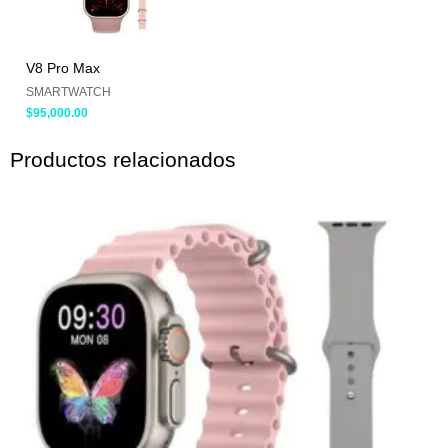
V8 Pro Max
SMARTWATCH
$
95,000.00
Productos relacionados
El
El
precio
precio
original
actual
era:
es:
$110,000.00.
$90,000.00.