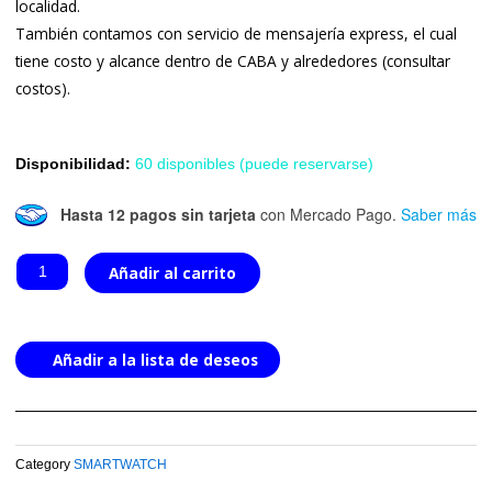
localidad.
También contamos con servicio de mensajería express, el cual
tiene costo y alcance dentro de CABA y alrededores (consultar
costos).
V9
Disponibilidad:
60 disponibles (puede reservarse)
Vogue
Hasta 12 pagos sin tarjeta
con Mercado Pago.
Saber más
Gold
Rose
Añadir al carrito
cantidad
Añadir a la lista de deseos
Category
SMARTWATCH