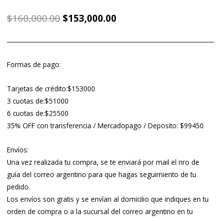
El
El
$
160,000.00
$
153,000.00
precio
precio
original
actual
era:
es:
$160,000.00.
$153,000.00.
Formas de pago:
Tarjetas de crédito:$153000
3 cuotas de:$51000
6 cuotas de:$25500
35% OFF con transferencia / Mercadopago / Deposito: $99450
Envíos:
Una vez realizada tu compra, se te enviará por mail el nro de
guía del correo argentino para que hagas seguimiento de tu
pedido.
Los envíos son gratis y se envían al domicilio que indiques en tu
orden de compra o a la sucursal del correo argentino en tu