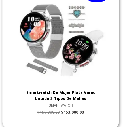
era:
es:
$159,000.00.
$153,000.00.
Smartwatch De Mujer Plata Variic
Latiido 3 Tipos De Mallas
SMARTWATCH
$
159,000.00
$
153,000.00