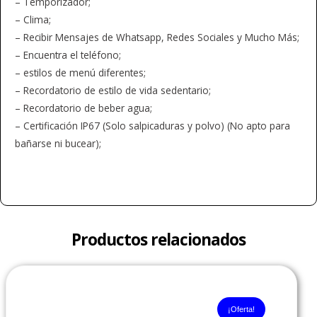
– Temporizador;
– Clima;
– Recibir Mensajes de Whatsapp, Redes Sociales y Mucho Más;
– Encuentra el teléfono;
– estilos de menú diferentes;
– Recordatorio de estilo de vida sedentario;
– Recordatorio de beber agua;
– Certificación IP67 (Solo salpicaduras y polvo) (No apto para
bañarse ni bucear);
Productos relacionados
El
El
precio
precio
original
actual
¡Oferta!