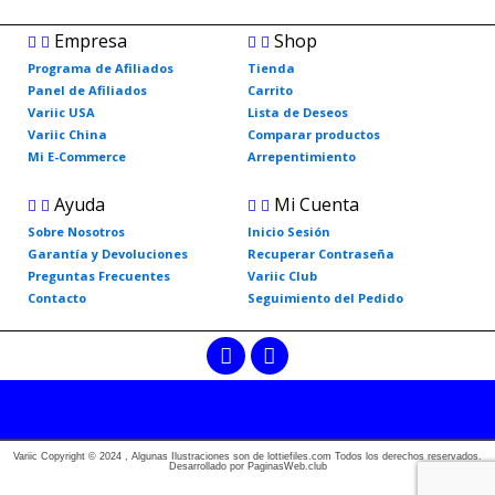
Empresa
Shop
Programa de Afiliados
Tienda
Panel de Afiliados
Carrito
Variic USA
Lista de Deseos
Variic China
Comparar productos
Mi E-Commerce
Arrepentimiento
Ayuda
Mi Cuenta
Sobre Nosotros
Inicio Sesión
Garantía y Devoluciones
Recuperar Contraseña
Preguntas Frecuentes
Variic Club
Contacto
Seguimiento del Pedido
F
I
a
n
c
s
e
t
b
a
o
g
Variic Copyright © 2024 , Algunas Ilustraciones son de lottiefiles.com Todos los derechos reservados.
o
r
Desarrollado por PaginasWeb.club
k
a