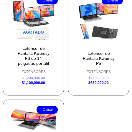
¡Oferta!
¡Oferta!
original
actual
original
actual
era:
es:
era:
es:
$1,200,000.00.
$1,100,000.00.
$750,000.00.
$650,000.00.
AGOTADO
Extensor de
Pantalla Kwumsy
Extensor de
F3 de 14
Pantalla Kwumsy
pulgadas portátil
P5
EXTENSORES
EXTENSORES
$
1,200,000.00
$
750,000.00
$
1,100,000.00
$
650,000.00
El
El
precio
precio
¡Oferta!
original
actual
era:
es:
$1,200,000.00.
$1,100,000.00.