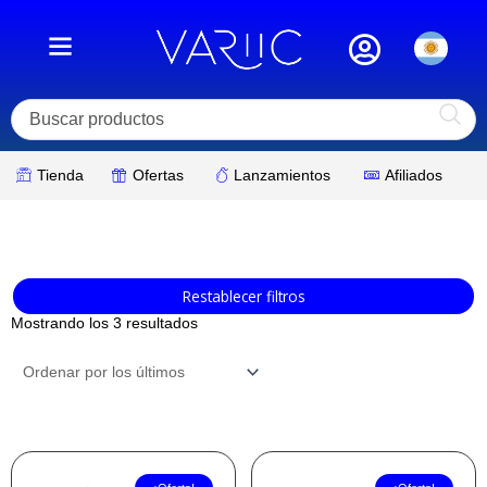
Ir
al
contenido
Tienda
Ofertas
Lanzamientos
Afiliados
Ordenado
Restablecer filtros
por
los
Mostrando los 3 resultados
últimos
El
El
El
El
precio
precio
precio
precio